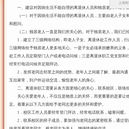
上传时间
一、建议对因病生活不能自理的离退休人员和独居老人，给予更
（一）对于因病生活不能自理的离退休人员，主要由老人子女和
和慰问。
（二）独居老人一直是我们所关心的。对于独居老人，我们已经
1．建立了三级网络结构，即老人子女、离退休处工作人员，行政联
三级网络给予独居老人更多地关心。一是子女必须承担赡养的义务
处工作人员定期登门入户或者电话问候；三是离退休职工党支部和
经常打电话问候并定期拜访。
2．发挥老同志邻里之间的优势。老年人之间最了解、最易沟通
互拉家常，到户外运动交流，愉悦老年人的身心。
二、离退休职工需要从各方面更细心的关心，联系校区，联络组
关心关爱老年人，不仅仅是物质上的关怀，而更重要的是要让他
足。着重从以下几方面给予老同志更多的关怀和爱护。
1．校区工作人员要经常登门拜访，经常电话联系，嘘寒问暖。
2．联系校区的班子成员，要加强与老同志的紧密联系，通过登
病房等看望老同志，视老同志为亲人，增强情感的交流。