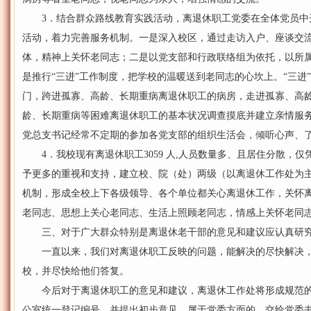
3．结合群众路线教育实践活动，离退休职工党委在全体党员中开
活动，着力完善服务机制。一是深入校区，通过走访入户、座谈交
体，精神上关怀老同志；二是以党支部和行政联络组为依托，以所
是推行“三进”工作制度，把学校的温暖送到老同志的心坎上。“三进
门，跨进孤寡、高龄、长期重病离退休职工的病房，走进孤寡、高
龄、长期重病等困难离退休职工的基本状况调查摸底并建立亲情服
党总支书记经常不定期的参加各党支部的组织生活会，倾听心声、
4．我校现有离退休职工3059 人,人员数量多、且居住分散，
予更多的重视和支持，建立校、院（处）两级（以离退休工作处为
机制，形成全校上下各级领导、各个单位都关心离退休工作，关怀
老同志、思想上关心老同志、生活上照顾老同志，情感上关怀老同
三、对于广大群众特别是离退休老干部的意见和建议应认真研究
一直以来，我们对离退休职工反映的问题，能解决的尽快解决，
校，并尽快给他们答复。
今后对于离退休职工的意见和建议，离退休工作处将形成规范的
公室统一登记编号，并提出初步意见。属于党委方面的，交给党委