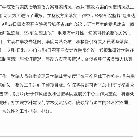
学院教育实践活动整改方案落实情况。她从“整改方案的制定情况及主
施”两大方面进行了通报。在整改方案落实工作中，经管学院坚持“边查边
18日、9月29日四次召开有院领导班子参加的会议，研讨师生的意见建议，商
受师生监督。坚持“边整边改”，制定有针对性、切实可行的整改方案，
门，主动在学校专题网、学院网站公布，积极督促有关人员逐条落实。
3日、12月4日和2014年6月4日召开三次党政联席会议，通报和研讨学院征
章制度清理与修订情况、整改方案落实情况，督促各项任务负责人认真
工作、学院人员分类管理及学院规章制度汇编三个具体工作将在7月份完
实到位，整改工作达到了预期目标。学院将按照习近平总书记“贯彻群众
的要求，以抓好班子作风建设和促进学院发展的中心工作为重点，将群众
固好，将学院学科建设与学术交流活动、院领导与师生的经常性沟通、
、常效性的工作抓实、抓好。