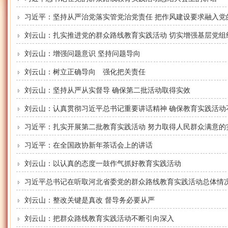
习近平：坚持从严治党落实管党治党责任 把作风建设要求融入党
刘云山：扎实推进党的群众路线教育实践活动 切实增强基层党组
刘云山：增强问题意识 坚持问题导向
刘云山：树立正确导向 强化把关责任
刘云山：坚持从严从实督导 确保第二批活动取得实效
刘云山：认真贯彻习近平总书记重要讲话精神 确保教育实践活动
习近平：扎实开展第二批教育实践活动 努力取得人民群众满意的
习近平：在全国政协新年茶话会上的讲话
刘云山：以认真的态度一鼓作气抓好教育实践活动
习近平总书记在听取河北省委党的群众路线教育实践活动总体情
刘云山：整改关键是真改 督导务必要从严
刘云山：把群众路线教育实践活动不断引向深入