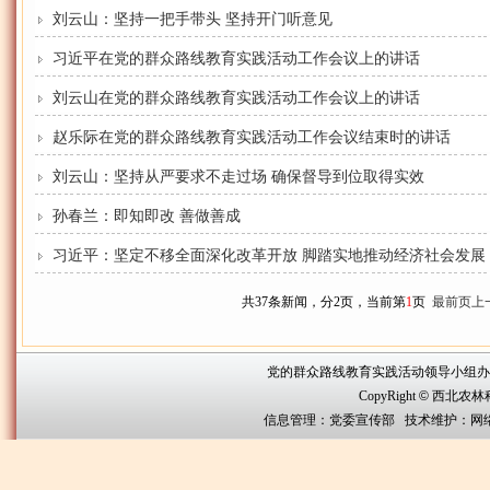
刘云山：坚持一把手带头 坚持开门听意见
习近平在党的群众路线教育实践活动工作会议上的讲话
刘云山在党的群众路线教育实践活动工作会议上的讲话
赵乐际在党的群众路线教育实践活动工作会议结束时的讲话
刘云山：坚持从严要求不走过场 确保督导到位取得实效
孙春兰：即知即改 善做善成
习近平：坚定不移全面深化改革开放 脚踏实地推动经济社会发展
共37条新闻，分2页，当前第
1
页
最前页
上
党的群众路线教育实践活动领导小组办公室联系方
CopyRight
©
西北农林科技大
信息管理：党委宣传部 技术维护：网