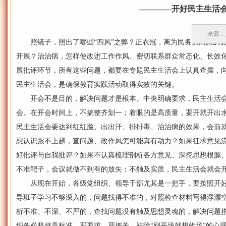
————开好民主生活
来源：人
照镜子，照出了哪些“四风”之弊？正衣冠，离为民务实清廉的要
开展？治治病，怎样使改进工作作风、密切联系群众常态化、长效
展批评环节，所有这些问题，都要在专题民主生活会上认真查摆，
民主生活会，是确保教育实践活动取得实效的关键。
开会不是目的，解决问题才是根本。中央明确要求，民主生活会
会。在开会时间上，不搞整齐划一；着眼的是高质量，要开就开出
民主生活会要达到红红脸、出出汗、排排毒、治治病的效果，会前
想认识跟不上趟，查问题、改作风怎可能真有动力？如果征求意见
好批评与自我批评？如果不认真梳理剖析各方意见、深挖思想根源
不准靶子，会议就做不到有的放矢；不触及实质，民主生活会就会
从现在开始，各级党组织、领导干部尤其是一把手，要按照开好
导班子学习不够深入的，问题找得不准的，对照检查材料写得浮漂空泛
析不准、不深、不严的，查找问题没有触及思想灵魂的，解决问题措施
织务必坚持高标准、严要求、严把关，祛除“刚开场就想收场”的心理