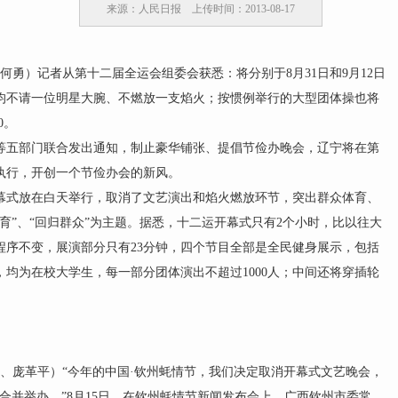
来源：人民日报 上传时间：2013-08-17
勇）记者从第十二届全运会组委会获悉：将分别于8月31日和9月12日
均不请一位明星大腕、不燃放一支焰火；按惯例举行的大型团体操也将
0。
五部门联合发出通知，制止豪华铺张、提倡节俭办晚会，辽宁将在第
执行，开创一个节俭办会的新风。
式放在白天举行，取消了文艺演出和焰火燃放环节，突出群众体育、
育”、“回归群众”为主题。据悉，十二运开幕式只有2个小时，比以往大
程序不变，展演部分只有23分钟，四个节目全部是全民健身展示，包括
均为在校大学生，每一部分团体演出不超过1000人；中间还将穿插轮
、庞革平）“今年的中国·钦州蚝情节，我们决定取消开幕式文艺晚会，
动合并举办。”8月15日，在钦州蚝情节新闻发布会上，广西钦州市委常