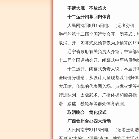
不请大腕 不放焰火
十二运开闭幕回归体育
人民网沈阳8月15日电 （记者孙健、何
举行的第十二届全国运动会开、闭幕式，
取消。开、闭幕式总预算仅为原预算的1/1
辽宁省政府有关负责人介绍，中宣部等
十二届全国运动会开、闭幕式中严格贯彻
十二运开、闭幕式负责人说，本届开幕
全民健身理念，从设计到呈现都以“回归体
大压缩。传统的代表团入场、点燃火炬等
行进队列、太极武术、广播体操和健身操，
滑、踢毽、独轮车等群众体育表演。
取消晚会 简化仪式
广西钦州合办四大活动
人民网南宁8月15日电 （记者王明浩
不邀请‘大腕’、‘明星’参加，并将四大活