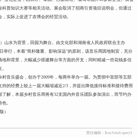
业科普知识大赛等相关活动。展会取消了招商引资项目说明会，但通过
参会，实际上促进了农博会的经贸活动。
）山水为背景，田园为舞台。由文化部和湖南省人民政府联合主办
月31日举行，本着“简朴隆重、影响深远”的原则，该音乐周因地制宜，充分
场地和背景，大幅减少搭建舞台等方面的开支；同时精减一些花钱多但
支。
音乐盛会，创办于2009年，每两年举办一届。为贯彻中宣部等五部
持的经费上较上一届大幅缩减近2/3，并提出降低接待标准和接待费用
据了解，本届乡村音乐周将有32支国内外音乐团队参加演出，而节约办
特色。
 版）
责任编辑：$curArticle.query1