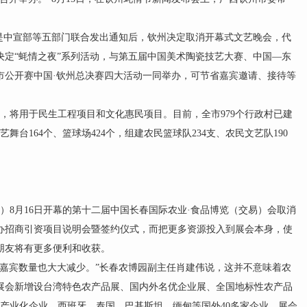
。
中宣部等五部门联合发出通知后，钦州决定取消开幕式文艺晚会，代
决定“蚝情之夜”系列活动，与第五届中国美术陶瓷技艺大赛、中国—东
城市公开赛中国·钦州总决赛四大活动一同举办，可节省嘉宾邀请、接待等
，将用于民生工程项目和文化惠民项目。目前，全市979个行政村已建
舞台164个、篮球场424个，组建农民篮球队234支、农民文艺队190
8月16日开幕的第十二届中国长春国际农业·食品博览（交易）会取消
举办招商引资项目说明会暨签约仪式，而把更多资源投入到展会本身，使
朋友将有更多便利和收获。
宾数量也大大减少。”长春农博园副主任肖建伟说，这并不意味着农
展会新增设台湾特色农产品展、国内外名优企业展、全国地标性农产品
业产业化企业，西班牙、泰国、巴基斯坦、缅甸等国外40多家企业。展会