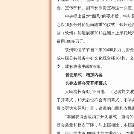
委、宣传部长、副市长徐贵宣布这一决定
中央提出反对“四风”的要求后，特别是
之以10多分钟简短而隆重的仪式。钦州还
盟（钦州）船艇展和2013亚洲水上摩托
费用100多万元。
钦州蚝情节节省下来的400多万元资金
成村级公共服务中心文化综合楼164栋、文艺
支，建有农家书屋979家。
省去形式 增加内容
长春农博会无开闭幕式
人民网长春8月15日电 （记者刘文波）
了开幕式，10天后也不会有闭幕式，不
展会更为实际和丰富，参观的市民和农民
“本届农博会取消了开闭幕式，邀请的嘉
博会质量和档次下降，与上届相比，本届
展，吸引国内近300家大型农业企业、农