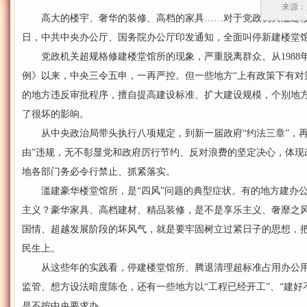
来源：人
高大的楼宇、奢华的装修、高档的家具……对于党政机关滥建楼
日，中共中央办公厅、国务院办公厅印发通知，全面叫停新建楼堂
党政机关超规格修建楼堂馆所的现象，严重脱离群众。从1988
例》以来，中央三令五申，一再严控。但一些地方“上有政策下有对
的地方违反审批程序，擅自提高建设标准、扩大建设规模，个别地方
了很坏的影响。
从中央政治局带头执行八项规定，到新一届政府“约法三章”，再到
由”违规，无不彰显党和政府厉行节约、反对浪费的坚定决心，体现
地各部门务必令行禁止、抓紧落实。
滥建豪华楼堂馆所，是“四风”问题的典型症状。有的地方建办公
主义？豪华家具、高档建材、精品装修，是不是享乐主义、奢靡之
国情、超越发展阶段的坏风气，就是要牢固树立过紧日子的思想，
民生上。
从这些年的实践看，停建楼堂馆所、腾退清理超标准占用办公用
监管、想方设法暗度陈仓，还有一些地方以“工程已经开工”、“建好
是不按中央要求办。