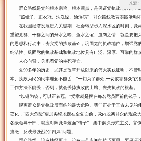
来源：湖
群众路线是党的根本宗旨、根本观点，是保证党执政地位的生
“照镜子、正衣冠、洗洗澡、治治病”，群众路线教育实践活动即
在我国经济发展进入关键期，社会转型步入深水区的时刻，党再次
重塑党群、干群之间的舟水之喻、鱼水之谊、血肉之情，就是要把
的思想和行动中，夯实党的执政基础，巩固党的执政地位，增强党
纯洁性、巩固党的执政基础和执政地位具有广泛、深厚、可靠的群
人心向背，关系着党的生死存亡。
党90多年的历史，尤其是改革开放以来的伟大实践证明，不管时
本、执政为民的民本理念不能丢，“一切为了群众,一切依靠群众”的
工作方法不能丢，否则，就会丢掉执政的土壤、丧失执政的根基。
“以铜为镜，可以正衣冠。”党章就是摆在每名党员面前的镜子，
脱离群众是党执政后面临的最大危险。我们正处于亘古未见的伟
变化，“四大危险”更加尖锐地摆在全党面前，党内脱离群众的现象大
各级领导干部，就应对照党章这面“镜子”，集中解决形式主义、官
痛绝、反映最强烈的“四风”问题。
群众路线，没有捷径可走，没有一劳永逸的技巧可用。要保证这条