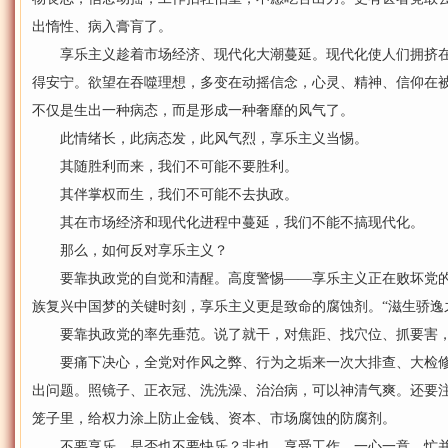
出惰性、病入膏肓了。
享乐主义趁着市场经济、现代化大潮蔓延。现代化使人们拥挤在
得安宁。欲望在吞噬理想，多变在动摇信念，心灵、精神、信仰在
不仅是生出一种病态，而是形成一种奢靡的风气了。
此情绪长，此病态发，此风气烈，享乐主义当惕。
其随胜利而来，我们不可能不要胜利。
其伴掌权而生，我们不可能不去执政。
其在市场经济和现代化进程中蔓延，我们不能不搞现代化。
那么，如何反对享乐主义？
要靠执政党的自觉和清醒。高度警惕——享乐主义正在败坏党的
族复兴中国梦的关键时刻，享乐主义更是致命的腐蚀剂。“滋生骄逸
要靠执政党的率先垂范。说了就干，对焦距、找穴位、抓要害，
要痛下决心，全党对作风之弊、行为之垢来一次大排查、大检修
出问题。照镜子、正衣冠、洗洗澡、治治病，可以神清气爽。还要
笼子里，给权力涂上防止金钱、资本、市场腐蚀的防腐剂。
不要享乐，是否也不要快乐？非也。享受工作，一心一意，忙并