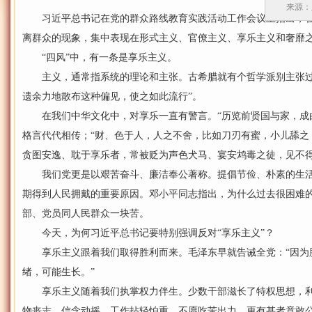
来源：
习近平总书记在党的群众路线教育实践活动工作会议上指出，在
离群众的现象，集中表现在形式主义、官僚主义、享乐主义和奢靡之
“四风”中，有一条是享乐主义。
主义，通常指系统的理论和主张。古希腊就有个哲学派别主张过
遗余力地散布这种偏见，使之如此流行”。
在我们中华文化中，对享乐一直有警言。“历览前贤国与家，成由
格言代代相传；“财、色于人，人之不舍，比如刀刃有蜜，小儿舔之
贪图安逸、耽于享乐者，常被贬为声色犬马、宴安鸩毒之徒，见不
我们党更是以艰苦奋斗、廉洁奉公著称。提倡节俭、朴素的生活
期得到人民拥戴的重要原因。邓小平同志指出，为什么过去很困难
部、党员同人民群众一块苦。
今天，为何习近平总书记要特别强调反对“享乐主义”？
享乐主义跟着我们取得胜利而来。毛泽东早就告诫全党：“因为
绪，可能生长。”
享乐主义随着我们执掌权力伴生。少数干部滋长了特权思想，利
物丧志，信念动摇，工作拈轻怕重，不愿吃苦出力。更有甚者竟敢