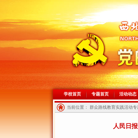
学校首页
专题首页
活动动态
当前位置： 群众路线教育实践活动专题
人民日报