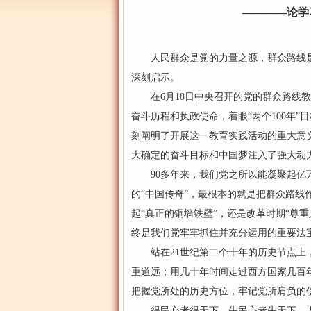
————论学
人民群众是党的力量之源，群众路线是
深刻启示。
在6月18日中央召开的党的群众路线教
奋斗历程和执政使命，着眼“两个100年
刻阐明了开展这一教育实践活动的重大意
大确定的奋斗目标和中国梦注入了强大动
90多年来，我们党之所以能凝聚起亿万
的“中国传奇”，最根本的就是把群众路线
起“真正的铜墙铁壁”，还是改革时期“尊
终是我们党牢牢抓住并充分运用的重要法
站在21世纪第二个十年的历史节点上，
重道远；用几十年时间走过西方国家几百
把握党所处的历史方位，牢记党所肩负的
得民心者得天下，失民心者失天下。人