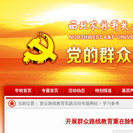
学校首页
专题首页
活动动态
特别报道
基层
当前位置： 群众路线教育实践活动专题网站 > 学习参考
开展群众路线教育重在除