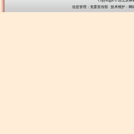
CopyRight
©
西北农林科技大
信息管理：党委宣传部 技术维护：网