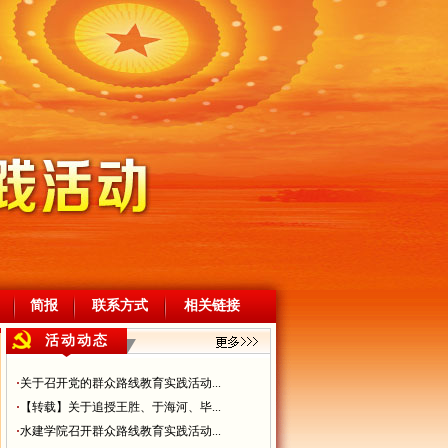
简报
联系方式
相关链接
活动动态
·
关于召开党的群众路线教育实践活动...
·
【转载】关于追授王胜、于海河、毕...
·
水建学院召开群众路线教育实践活动...