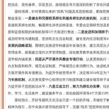
想信念、党性修养、宗旨意识、政绩观念等方面深刻剖析了存在问
梁桂强调，针对查摆出来的“四风”问题及其思想根源，要按照努
整改落实：
一是健全和完善联系师生和服务师生的长效机制
。从建
直接联系师生机制、畅通师生诉求反映渠道、常委会定期研究涉及
度和监督权限的体制机制等5个方面进行整改；
二是改进和加强班子
成员经常性沟通制度、坚持民主生活会制度、健全党内生活制度等4
发展的战略谋划
。围绕扎实推进学科建设年各项任务、建立高层次
管理改革、探索建立现代大学管理制度、深化教育教学改革拓宽社会
进学校内涵发展；
四是从严开展作风整改专项行动
。认真贯彻执行
办文制度和程序、规范会议制度、严格规范公务消费行为、改进机关
方面开展作风专项整治。为提升学校管理水平，决定将2014年定为“
习长效机制
。从完善党委中心组理论学习制度和建立健全领导班子
力提升班子思想政治水平；
六是立改立行，努力为师生办实事
。结
作、学习、生活条件，建设服务平台，优化校园环境等4个方面15件
梁桂指出，开好专题民主生活会只是一个好的开端，关键在于解
精神为指引，在中央第45督导组的指导下，克服“闯关”思想和松劲