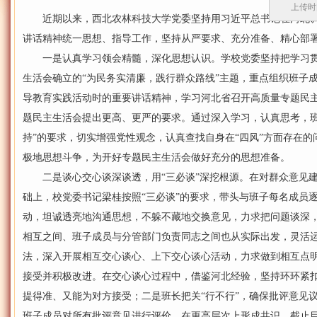
上传时间
近期以来，西北农林科技大学党委坚持用习近平总书记在河北调
讲话精神统一思想、指导工作，坚持从严要求、充分准备、精心部
一是认真学习领会精髓，深化思想认识。学校党委坚持把学习贯
生活会确立的“为民务实清廉，践行群众路线”主题，重点组织班子
导教育实践活动时的重要讲话精神，学习河北省召开高质量专题民
题民主生活会提出更高、更严的要求。通过深入学习，认真思考，班
持”的要求，切实增强党性观念，认真查找自身在“四风”方面存在
极地思想斗争，为开好专题民主生活会做好充分的思想准备。
二是谈心交心谈深谈透，用“三必谈”深挖根源。在对群众意见建议
础上，校党委书记梁桂按照“三必谈”的要求，带头与班子每名成员逐
动，坦诚透亮地沟通思想，不躲不藏地交换意见，力求把问题谈深
相互之间、班子成员与分管部门负责同志之间也从实际出发，灵活
法，深入开展相互交心谈心、上下交心谈心活动，力求做到相互点
接受并积极改进。在交心谈心过程中，借鉴河北经验，坚持环环紧扣
提得准、又能为对方接受；二是班长把关“行不行”，确保批评意见议
班子成员对所有批评意见进行评价，在更高层次上形成共识。截止