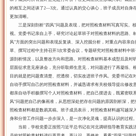
的相互之间还谈了2—3次。通过认真的交心谈心，班子成员对自身
更加清晰。
三是深刻剖析“四风”问题及表现，把对照检查材料写真写实。校
视。党委书记亲自上手，研究讨论起草班子对照检查材料的思路、材
风”方面的突出问题和表现反复谈、深入挖掘分析，对重点内容亲自
草、撰写过程中主持召开3次常委会议，专题研究对照检查材料中班
源剖析情况，以及整改方向和思路。对照检查材料基本成型后及时听
层面征求意见座谈会，充分听取师生意见，对问题进行了再凝练、
目的就是把问题查清楚、挖透彻，切实改进班子作风。党委书记在
自动手撰写自己的对照检查材料，并诚恳请求有关校领导提出修改
都亲自动手积极撰写个人对照检查材料，把自己摆进去，既紧密联系
风”问题把自己的像画准，从思想深处把存在问题的原因剖析深，把
照检查材料都是数易其稿。班子成员表示，对照检查材料越写越深
身和分管工作问题一步步深入，是一次净化灵魂，提高认识的过程
当前，学校党委正按照习近平总书记在河北调研指导教育实践活
员的对照检查材料进行再思考、再认识、再修改，看看“四风”问题