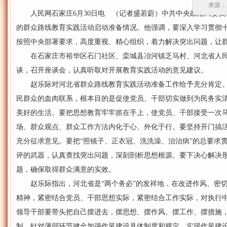
来源：
人民网石家庄6月30日电 （记者盛若蔚）中共中央政治局委员、
的群众路线教育实践活动启动准备情况。他强调，要深入学习贯彻
按照中央部署要求，高度重视、精心组织，着力解决突出问题，让
在石家庄市裕华区石门社区、栾城县冶河镇乏马村、河北省人民
谈，召开座谈会，认真听取对开展教育实践活动的意见建议。
赵乐际对河北省群众路线教育实践活动准备工作给予充分肯定。
民群众的血肉联系，根本目的是促使党员、干部切实做到为民务实
美好的生活。要把思想教育牢牢抓在手上，使党员、干部接受一次
场、群众观点、群众工作方法内化于心、外化于行。要坚持开门搞
充分征求意见。要把“照镜子、正衣冠、洗洗澡、治治病”的总要求
评的武器，认真查找突出问题，深刻剖析思想根源。要下决心解决
题，确保取得群众满意的实效。
赵乐际指出，河北省是“两个务必”的发祥地，在改进作风、密切
精神，紧密结合党员、干部思想实际，紧密结合工作实际，对执行
领导干部要带头把自己摆进去，摆思想、摆作风、摆工作、摆措施
制，针对薄弱环节健全加强作风建设具体制度和规定，实现作风建