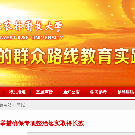
特别报道
基层声音
通知公告
学习参考
领导讲话
网站 > 简报
举措确保专项整治落实取得长效