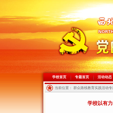
学校首页
专题首页
活动动态
当前位置： 群众路线教育实践活动专题
学校以有力