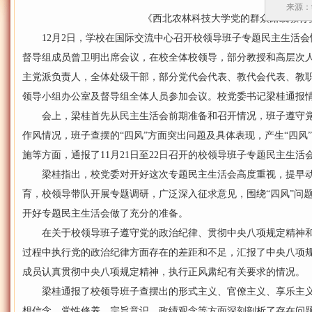
来源：
《西北农林科技大学党的群众路线教育实
12月2日，学校在国际交流中心召开校领导班子专题民主生活会情
督导组成员曾卫明出席会议，在校全体校领导，部分教授和高层次
主党派负责人，全体处级干部，部分党代会代表、教代会代表、教
领导小组办公室及督导组全体人员参加会议。校党委书记梁桂通报
会上，梁桂首先从民主生活会前期准备和召开情况，班子遵守党
作风情况，班子查摆的“四风”方面突出问题及具体表现，产生“四风
施等方面，通报了11月21日至22日召开的校领导班子专题民主生活
梁桂指出，校党委对开好这次专题民主生活会高度重视，提早动
育，校领导带队开展专题调研，广泛深入征求意见，围绕“四风”问
开好专题民主生活会做了充分的准备。
在关于校领导班子遵守党的政治纪律、贯彻中央八项规定精神和
过程中执行党的政治纪律方面存在的差距和不足，汇报了中央八项
成员认真贯彻中央八项规定精神，执行正风肃纪有关要求的情况。
梁桂通报了校领导班子查摆出的形式主义、官僚主义、享乐主义
想信念、党性修养、宗旨意识、政绩观念等方面深刻剖析了存在问