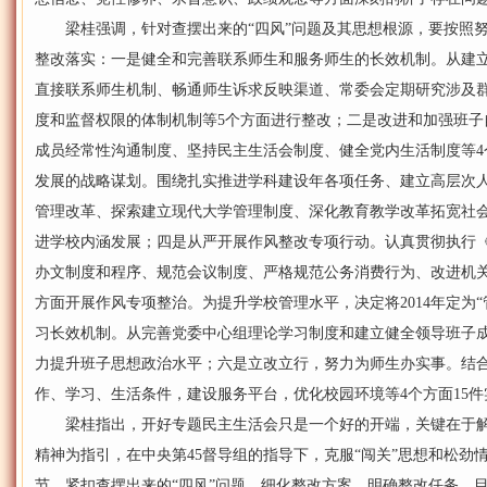
梁桂强调，针对查摆出来的“四风”问题及其思想根源，要按照努
整改落实：一是健全和完善联系师生和服务师生的长效机制。从建
直接联系师生机制、畅通师生诉求反映渠道、常委会定期研究涉及
度和监督权限的体制机制等5个方面进行整改；二是改进和加强班子
成员经常性沟通制度、坚持民主生活会制度、健全党内生活制度等4
发展的战略谋划。围绕扎实推进学科建设年各项任务、建立高层次
管理改革、探索建立现代大学管理制度、深化教育教学改革拓宽社会
进学校内涵发展；四是从严开展作风整改专项行动。认真贯彻执行
办文制度和程序、规范会议制度、严格规范公务消费行为、改进机关
方面开展作风专项整治。为提升学校管理水平，决定将2014年定为
习长效机制。从完善党委中心组理论学习制度和建立健全领导班子
力提升班子思想政治水平；六是立改立行，努力为师生办实事。结
作、学习、生活条件，建设服务平台，优化校园环境等4个方面15件
梁桂指出，开好专题民主生活会只是一个好的开端，关键在于解
精神为指引，在中央第45督导组的指导下，克服“闯关”思想和松劲
节，紧扣查摆出来的“四风”问题，细化整改方案，明确整改任务、