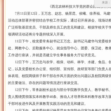
来源：
《西北农林科技大学党的群众路线教育实
7月11日至12日，王万忠、赵忠、杨景昆、侯曦、徐养福、马建
活动总体部署并密切结合学校工作实际，通过召开座谈会、现场访
广泛听取基层党员、干部及师生员工的意见和建议。根据学校关于
项调研活动还将分专题持续深入开展。
11日下午，校党委常务副书记王万忠、副书记马建华与党委校长
处、网教中心、后勤服务中心、就业指导中心、团委、保卫处、教
工作进行座谈，并就是否建立学生事务服务大厅征求意见。
12日下午，王万忠与农学、植保、动科、林学、水建、食品、创
记，以及党委校长办公室、组织部、宣传部、政研室等部门负责人在
体表现、校院两级班子和干部在作风方面的突出问题以及校院两级
的主要做法、存在的问题等情况进行座谈交流。
12日下午，常务副校长赵忠与部分学院教学负责人、教学秘书、
责人围绕贯彻落实本科教学40条、推动人才培养和本科教学改革方
干部对改进作风及开展教育实践活动的意见和建议。
11日下午，校党委副书记杨景昆在农学院会议室与各单位党委书