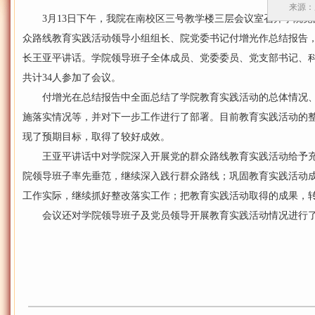
来源：
3月13日下午，我院在南校区三号教学楼三层会议室召开学院党
众路线教育实践活动领导小组组长、院党委书记付增光作总结报告，
长王亚平讲话。学院领导班子全体成员、党委委员、党支部书记、
共计34人参加了会议。
付增光在总结报告中全面总结了学院教育实践活动的总体情况、
施落实情况等，并对下一步工作进行了部署。目前教育实践活动的
现了预期目标，取得了较好成效。
王亚平讲话中对学院深入开展党的群众路线教育实践活动给予充
院领导班子率先垂范，继续深入践行群众路线；巩固教育实践活动
工作实际，继续抓好整改落实工作；把教育实践活动取得的成果，
会议还对学院领导班子及党员领导开展教育实践活动情况进行了