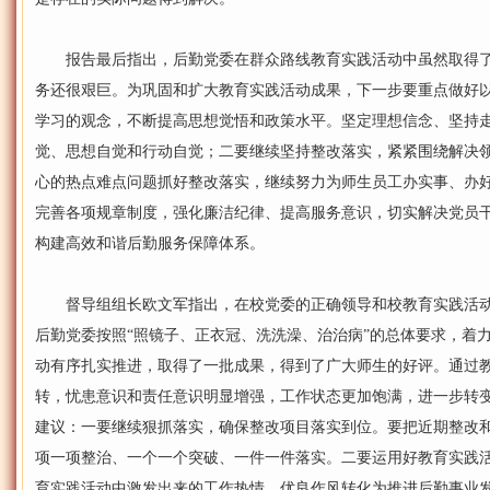
报告最后指出，后勤党委在群众路线教育实践活动中虽然取得了
务还很艰巨。为巩固和扩大教育实践活动成果，下一步要重点做好
学习的观念，不断提高思想觉悟和政策水平。坚定理想信念、坚持走
觉、思想自觉和行动自觉；二要继续坚持整改落实，紧紧围绕解决领
心的热点难点问题抓好整改落实，继续努力为师生员工办实事、办
完善各项规章制度，强化廉洁纪律、提高服务意识，切实解决党员
构建高效和谐后勤服务保障体系。
督导组组长欧文军指出，在校党委的正确领导和校教育实践活动
后勤党委按照“照镜子、正衣冠、洗洗澡、治治病”的总体要求，着力
动有序扎实推进，取得了一批成果，得到了广大师生的好评。通过
转，忧患意识和责任意识明显增强，工作状态更加饱满，进一步转
建议：一要继续狠抓落实，确保整改项目落实到位。要把近期整改
项一项整治、一个一个突破、一件一件落实。二要运用好教育实践
育实践活动中激发出来的工作热情、优良作风转化为推进后勤事业