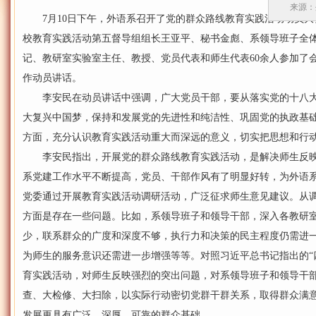
来源：
7月10日下午，外语系召开了党的群众路线教育实践活动动员大
校教育实践活动第五督导组组长王亚平、秘书金彪、系领导班子全
记、教研室实验室主任、教授、党员代表和师生代表60余人参加了
作动员讲话。
李安民在动员讲话中强调，广大党员干部，要从落实党的十八大
大复兴中国梦，保持和发展党的先进性和纯洁性、巩固党的执政基
方面，充分认识教育实践活动重大而深远的意义，切实把思想和行
李安民指出，开展党的群众路线教育实践活动，是解决师生反映
系党建工作水平不断提高，党员、干部作风有了明显好转，为外语
党委通过开展教育实践活动调研活动，广泛征求师生意见建议。从
方面是存在一些问题。比如，系领导班子和领导干部，深入各教研
少，联系群众的广度和深度不够，执行力和决策的民主程度仍需进
为师生的服务意识还需进一步增强等等。对照习近平总书记指出的“
育实践活动，对师生反映强烈的突出问题，对系领导班子和领导干
查、大检修、大扫除，以实际行动密切党群干群关系，取得群众满
发展更具有广泛、深厚、可靠的群众基础。