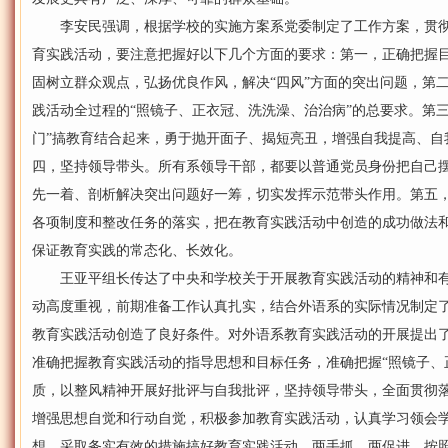
李安民强调，根据学校的实施方案系党委制定了工作方案，贯彻
育实践活动，要注意把握好以下几个方面的要求：第一，正确把握
固树立群众观点，弘扬优良作风，解决“四风”方面的突出问题，第
践活动全过程的“照镜子、正衣冠、洗洗澡、治治病”的总要求。第
门”搞教育结合起来，勇于抛开面子、揭短亮丑，增强自我提高、自
四，坚持领导带头。所有系领导干部，都要以普通党员身份把自己
先一着、剖析解决突出问题好一筹，切实发挥示范带头作用。第五
各项制度和整改任务的落实，把在教育实践活动中创造的成功做法
保证教育实践的常态化、长效化。
王亚平组长传达了中央和学校关于开展教育实践活动的精神和有
动高度重视，前期准备工作认真扎实，结合外语系的实际情况制定
教育实践活动创造了良好条件。对外语系教育实践活动的开展提出
准确把握教育实践活动的指导思想和目标任务，准确把握“照镜子、
质，以整风精神开展好批评与自我批评，坚持领导带头，全面贯彻
增强思想自觉和行动自觉，积极参加教育实践活动，认真学习领会
想，采取务实有效的措施搞好教育实践活动，两手抓、两促进，按