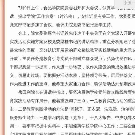
来源：
7月9日上午，食品学院院党委召开扩大会议，认真学习党的群众
话，提出学院“工作方案”（讨论稿），安排近期有关工作。党委委
党支部书记参加了会议。会议由院党委书记张振华主持。
会上，院党委张振华书记首先传达了中央关于在全党深入开展党
实践活动实施方案及校党委梁桂书记的讲话精神，重点分析阐述了
讲党性的高度，充分认识开展党的群众路线教育实践活动的重大意
开展，主要任务是教育引导党员干部树立群众观点，弘扬优良作风
干部思想进一步提高，作风进一步转变，以作风建设的新成效推进
义，切忌走过场。要把握好活动本质，坚持领导带头，层层抓落实，
作为改进工作的重点。他希望大家通力合作，确保活动达到预期效
岳田利院长在讲话中指出，要坚决贯彻学校党的群众路线教育实
育实践活动有序展开。他着重强调了三点，一是教育实践活动的重点
主；二是教育实践活动的方法是“照镜子、正衣冠、洗洗澡、治治病
服务师生能力；三是学习内容是《党章》、十八大报告、中央领导
调，一要牢牢把握中央精神，不能偏离学校学院中心工作；二要全
实现学院发展目标的制度；三要严格执行好学校的“规定动作”，开展