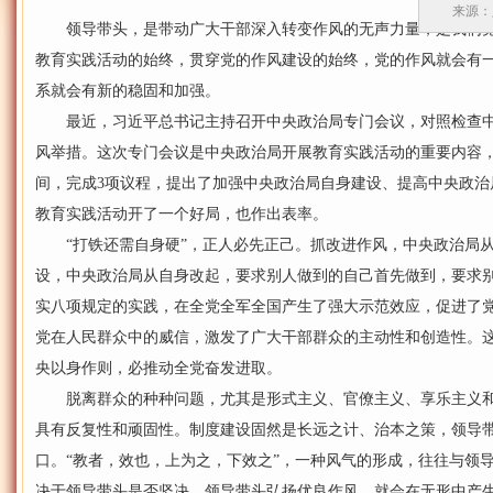
来源：人
领导带头，是带动广大干部深入转变作风的无声力量，是我们党
教育实践活动的始终，贯穿党的作风建设的始终，党的作风就会有
系就会有新的稳固和加强。
最近，习近平总书记主持召开中央政治局专门会议，对照检查中
风举措。这次专门会议是中央政治局开展教育实践活动的重要内容，
间，完成3项议程，提出了加强中央政治局自身建设、提高中央政治
教育实践活动开了一个好局，也作出表率。
“打铁还需自身硬”，正人必先正己。抓改进作风，中央政治局从
设，中央政治局从自身改起，要求别人做到的自己首先做到，要求
实八项规定的实践，在全党全军全国产生了强大示范效应，促进了
党在人民群众中的威信，激发了广大干部群众的主动性和创造性。
央以身作则，必推动全党奋发进取。
脱离群众的种种问题，尤其是形式主义、官僚主义、享乐主义和奢
具有反复性和顽固性。制度建设固然是长远之计、治本之策，领导
口。“教者，效也，上为之，下效之”，一种风气的形成，往往与领
决于领导带头是否坚决。领导带头弘扬优良作风，就会在无形中产