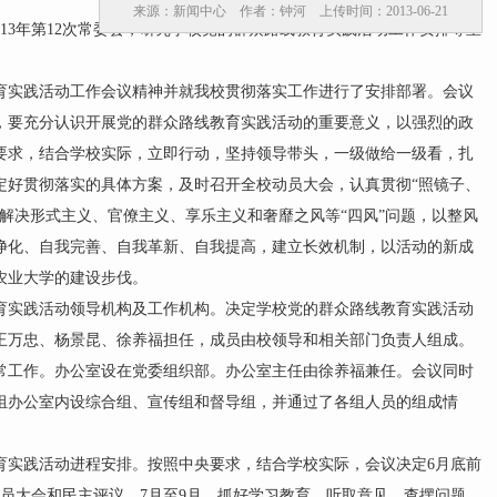
来源：新闻中心 作者：钟河 上传时间：2013-06-21
13年第12次常委会，研究学校党的群众路线教育实践活动工作安排等重
实践活动工作会议精神并就我校贯彻落实工作进行了安排部署。会议
，要充分认识开展党的群众路线教育实践活动的重要意义，以强烈的政
要求，结合学校实际，立即行动，坚持领导带头，一级做给一级看，扎
定好贯彻落实的具体方案，及时召开全校动员大会，认真贯彻“照镜子、
解决形式主义、官僚主义、享乐主义和奢靡之风等“四风”问题，以整风
净化、自我完善、自我革新、自我提高，建立长效机制，以活动的新成
农业大学的建设步伐。
实践活动领导机构及工作机构。决定学校党的群众路线教育实践活动
王万忠、杨景昆、徐养福担任，成员由校领导和相关部门负责人组成。
常工作。办公室设在党委组织部。办公室主任由徐养福兼任。会议同时
组办公室内设综合组、宣传组和督导组，并通过了各组人员的组成情
实践活动进程安排。按照中央要求，结合学校实际，会议决定6月底前
员大会和民主评议。7月至9月，抓好学习教育、听取意见，查摆问题、