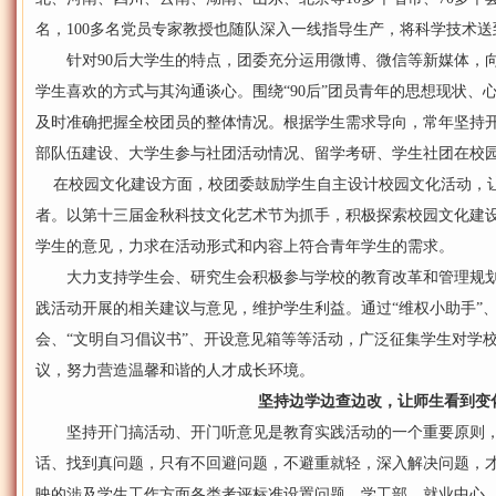
名，100多名党员专家教授也随队深入一线指导生产，将科学技术
针对90后大学生的特点，团委充分运用微博、微信等新媒体，向
学生喜欢的方式与其沟通谈心。围绕“90后”团员青年的思想现状、
及时准确把握全校团员的整体情况。根据学生需求导向，常年坚持
部队伍建设、大学生参与社团活动情况、留学考研、学生社团在校
在校园文化建设方面，校团委鼓励学生自主设计校园文化活动，让
者。以第十三届金秋科技文化艺术节为抓手，积极探索校园文化建
学生的意见，力求在活动形式和内容上符合青年学生的需求。
大力支持学生会、研究生会积极参与学校的教育改革和管理规划
践活动开展的相关建议与意见，维护学生利益。通过“维权小助手”
会、“文明自习倡议书”、开设意见箱等等活动，广泛征集学生对学校
议，努力营造温馨和谐的人才成长环境。
坚持边学边查边改，让师生看到变
坚持开门搞活动、开门听意见是教育实践活动的一个重要原则，
话、找到真问题，只有不回避问题，不避重就轻，深入解决问题，
映的涉及学生工作方面各类考评标准设置问题，学工部、就业中心