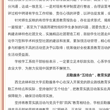
分沟通，达成一致意见：一是对现有考评制度进行整改，合理设置
评过程中聘请有学生工作经验、责任心强的评委，以评估促发展，
针对师生反映的有些学生素质教育报告会，存在追求形式、规模
一篇报道”，甚至为了场面而硬性组织学生参加的问题，团委负责人
构建农林特色社团文化，实施精品社团塑造工程，鼓励学生社团走
论学习型和学术科技型社团的建设和发展。要加强活动管理，精心
参与积极性不高的活动坚决予以取缔；统筹做好全校素质教育活动
生活动受益面。
学校学工系统干部纷纷表示，一定要立足本职鼓实劲、心系学生
农业大学、为努力实现中国梦而不懈努力。
后勤服务“五结合”，教育实
西北农林科技大学后勤服务中心在深入开展党的群众路线教育实
勤工作特点和实际，坚持做到“五个结合”，把教育实践活动落实在
保障能力，确保活动取得实效。
坚持将教育实践活动与党员干部“四风”教育相结合。学校后勤服
强党员干部的思想道德教育，以“照镜子、正衣冠、洗洗澡、治治病