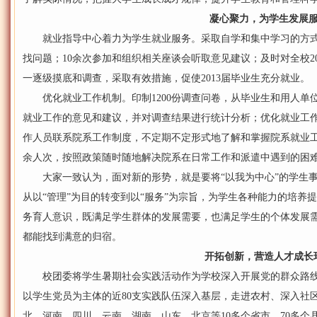
凝心聚力，为学生发展
就业指导中心着力为学生就业服务。采取自学和集中学习的方式
找问题；10余次参加和组织相关座谈会听取意见建议；及时对全校201
一逐级摸底和调查，采取有效措施，促使2013届毕业生充分就业。
优化就业工作机制。印制1200份调查问卷，从毕业生和用人单
就业工作的意见和建议，并对调查结果进行统计分析；优化就业工
作人员联系院系工作制度，不定期不定形式地了解和掌握院系就业工
余人次，按照政策随时随地解决院系在日常工作和派遣中遇到的困
大家一致认为，面对新的形势，就是要将“以我为中心”的学生事
从以“管理”为目的转变到以“服务”为宗旨，为学生各种能力的培养
务育人意识，既满足学生群体的发展需要，也满足学生的个体发展
都能找到满意的归宿。
开拓创新，营造人才成长
校团委将学生暑期社会实践活动作为学校深入开展党的群众路线
以学生党员为主体的近80支实践队伍深入基层，走进农村、深入社
北、河南、四川、云南、湖南、山东、北京等10多个省市、70多个县区