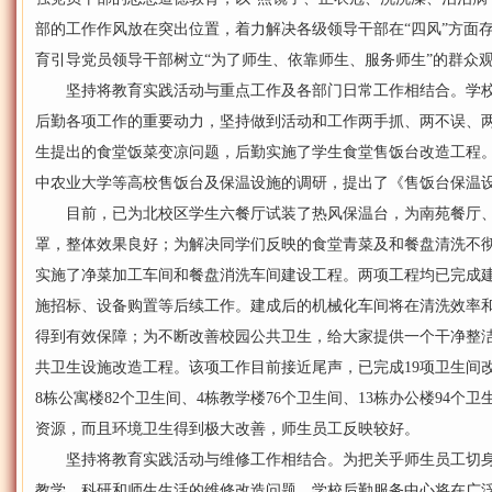
部的工作作风放在突出位置，着力解决各级领导干部在“四风”方面
育引导党员领导干部树立“为了师生、依靠师生、服务师生”的群众
坚持将教育实践活动与重点工作及各部门日常工作相结合。学校
后勤各项工作的重要动力，坚持做到活动和工作两手抓、两不误、
生提出的食堂饭菜变凉问题，后勤实施了学生食堂售饭台改造工程
中农业大学等高校售饭台及保温设施的调研，提出了《售饭台保温
目前，已为北校区学生六餐厅试装了热风保温台，为南苑餐厅、
罩，整体效果良好；为解决同学们反映的食堂青菜及和餐盘清洗不
实施了净菜加工车间和餐盘消洗车间建设工程。两项工程均已完成
施招标、设备购置等后续工作。建成后的机械化车间将在清洗效率
得到有效保障；为不断改善校园公共卫生，给大家提供一个干净整
共卫生设施改造工程。该项工作目前接近尾声，已完成19项卫生间改
8栋公寓楼82个卫生间、4栋教学楼76个卫生间、13栋办公楼94
资源，而且环境卫生得到极大改善，师生员工反映较好。
坚持将教育实践活动与维修工作相结合。为把关乎师生员工切身
教学、科研和师生生活的维修改造问题，学校后勤服务中心将在广