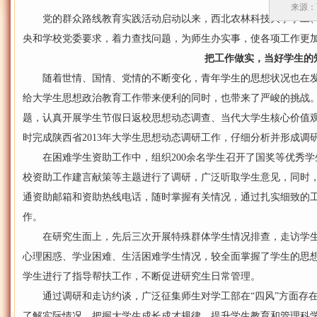
来源：
党的群众路线教育实践活动启动以来，西北农林科技大学学工、
央和学校党委要求，着力查找问题，为师生办实事，使各项工作更
把工作做实，当好学生的
随着世情、国情、党情的不断变化，青年学生的思想状况也在发
给大学生思想政治教育工作带来便利的同时，也带来了严峻的挑战
题，认真开展学生节假日返校思想动态调查、当代大学生核心价值
时完成陕西省2013年大学生思想动态调研工作，仔细分析并形成调
在困难学生资助工作中，组织200余名学生召开了国奖等优秀学
校资助工作建言献策等主题进行了调研，广泛听取学生意见，同时，针
通资助邮箱和资助热线电话，随时掌握有关情况，通过扎实细致的
作。
在研究生面上，先后三次开展特殊群体学生情况排查，走访学生宿
心理困惑、学业困难、生活困难学生情况，较全面掌握了学生的思
学生进行了指导帮扶工作，不断促进研究生日常管理。
通过调研和走访约谈，广泛征集师生对学工部在“四风”方面存在
了解实际情况，把握大学生成长成才规律，提升学生教育和管理科