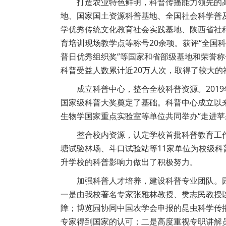
打造农业特色鲜明，科普传播能力领先的
地、国家国土资源科普基地、全国社会科学普
学优秀传统文化教育社会实践基地、陕西省社
育培训现场教学点等称号20余项。获评“全国科
普日优秀组织奖”等国家和省部级基地和荣誉称
科普受益人数累计近20万人次，取得了较大的
成立科普中心，整合全校科普资源。20
国家级科普大奖奠定了基础。科普中心成立以
生物学国家重点实验室等单位共同举办“走进苹
整合校内资源，认定学校首批科普教育工
塘试验林场、斗口试验站等11家单位为校级
升学校的科普影响力做出了积极努力。
加强科普人才培养，建设科普专业团队。
一是由我校著名专家张雅林教授、樊志民教授
障；博览园协同中国农学会申报的昆虫科学传播
专家得到国家的认可；二是高度重视专职讲解