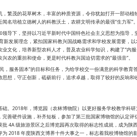
机，繁茂的花草树木，丰富的种质资源，令你犹如打开一部动植
闻名培植立德树人的科教沃土，农耕文明传承的最强“生力军”
和领导下，坚持以习近平新时代中国特色社会主义思想为指导，坚
教育新发展理念，紧扣国家科教兴国战略需求和学校发展需要，以
业文化，培养新型农科人才，普及农业科学知识，构建了“内服
兴农的重担和使命，更是时代科教兴国迫切需求的“最强音”。
兴民，服务固本”的目标和任务，为给学校交一份满意的科学教育
放思想，守正创新，砥砺前行，追求卓越，取得了较好的反响和收
基础。2018年，博览园（农林博物院）以更好服务学校教学科
，完善硬件设施，补齐短板，参加了第三批国家博物馆的认定评
批 4A 级旅游景区之后博览园再次取得的标志性成就，成为陕
为 2018 年度陕西文博界十件大事之一，标志着我校博物馆