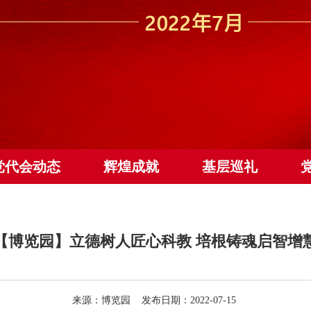
党代会动态
辉煌成就
基层巡礼
【博览园】立德树人匠心科教 培根铸魂启智增
来源：博览园 发布日期：2022-07-15