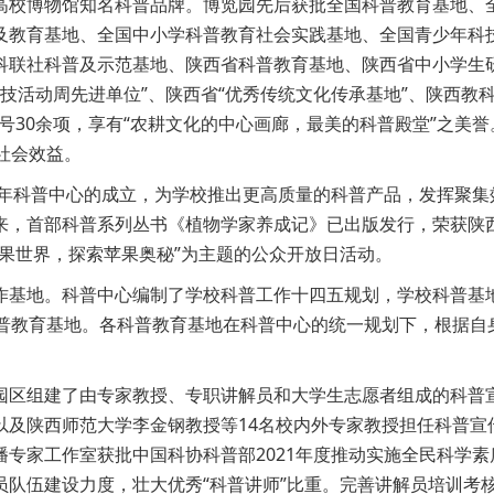
高校博物馆知名科普品牌。博览园先后获批全国科普教育基地、
及教育基地、全国中小学科普教育社会实践基地、全国青少年科
科联社科普及示范基地、陕西省科普教育基地、陕西省中小学生
技活动周先进单位”、陕西省“优秀传统文化传承基地”、陕西教科
号30余项，享有“农耕文化的中心画廊，最美的科普殿堂”之美誉
社会效益。
19年科普中心的成立，为学校推出更高质量的科普产品，发挥聚
来，首部科普系列丛书《植物学家养成记》已出版发行，荣获陕
果世界，探索苹果奥秘”为主题的公众开放日活动。
作基地。科普中心编制了学校科普工作十四五规划，学校科普基
科普教育基地。各科普教育基地在科普中心的统一规划下，根据自
园区组建了由专家教授、专职讲解员和大学生志愿者组成的科普
以及陕西师范大学李金钢教授等14名校内外专家教授担任科普宣
专家工作室获批中国科协科普部2021年度推动实施全民科学
员队伍建设力度，壮大优秀“科普讲师”比重。完善讲解员培训考