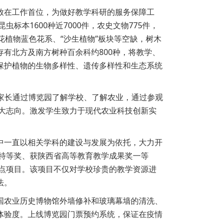
放在工作首位，为做好教学科研的服务保障工
本1600种近7000件，农史文物775件，
花植物蓝色花系、“沙生植物”板块等空缺，树木
有北方及南方树种百余科约800种，将教学、
保护植物的生物多样性、遗传多样性和生态系统
和家长通过博览园了解学校、了解农业，通过参观
远大志向。激发学生致力于现代农业科技创新实
中一直以相关学科的建设与发展为依托，大力开
果特等奖、获陕西省高等教育教学成果奖一等
重点项目。该项目不仅对学校珍贵的教学资源进
法。
国农业历史博物馆外墙修补和玻璃幕墙的清洗、
体验度。上线博览园门票预约系统，保证在疫情