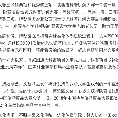
大赛三等奖两项和优秀奖三项；陕西省科普讲解大赛一等奖一项、
项；陕西省自然资源科普讲解大赛一等奖两项、二等奖一项、三
等奖三项。博览园多次获陕西国土资源科普讲解大赛最佳组织奖、
及农、林、水等各个学科领域的高素质大学生志愿者队伍，助力研
牌称号。博览园在贯标落实标准化体系建设过程中，按照ISO9
8年在通过ISO9001质量体系认证基础上，积极培育创建陕西
这是杨凌示范区唯一获此荣誉的旅游景区，标志着博览园综合服
的十八大以来，博览园加大科普项目的申报力度，科普项目取得历
农业发展70年”、国家林业和草原局林业科学技术普及项目以及
，成绩斐然。文创商品设计与开发成为我校大学生双创的一个重
步加强。党的十八大以来，博览园文创中心多次获得陕西省旅游
中国旅游商品大赛金奖一项、2018年中国特色旅游商品大赛银奖
021年陕西旅游商品大赛铜奖一项。
文化需求，不断丰富文化供给，优化传播手段，努力讲好中国农