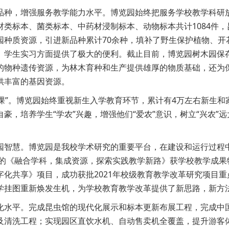
品种，增强服务教学能力水平。博览园始终把服务学校教学科研
标本、菌类标本、中药材浸制标本、动物标本共计1084件，昆虫标
种质资源，引进新品种累计70余种，填补了野生保护植物、开
、学生实习方面提供了极大的便利。截止目前，博览园树木园保存
的物种遗传资源，为林木育种和生产提供雄厚的物质基础，还为
供丰富的基因资源。
一课”。博览园始终重视新生入学教育环节，累计有4万左右新生
豪，培养学生“学农”兴趣，增强他们“爱农”意识，树立“兴农”
园智慧。博览园是我校学术研究的重要平台，在建设和运行过程
报的《融合学科，集成资源，探索实践教学新路》获学校教学成
化共享》项目，成功获批2021年校级教育教学改革研究项目
学挂图重新焕发生机，为学校教育教学改革提供了新思路，新方
化水平。完成昆虫馆的现代化展示和标本更新布展工程，完成中
及清洗工程；实现园区直饮水机、自动售卖机全覆盖，提升游客