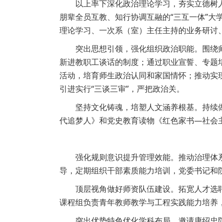
以上率下深化政治理论学习，夯实立德树
朋辈全员互教、知行协调互融的“三互一体”
理论学习、一次系（室）主任主持的业务研讨
突出思想引领，强化组织政治职能。围绕
新进教职工谈话的制度；通过职业宣誓、专题
活动，培育师生政治认同和家国情怀；推动实
引进实行“三谈三审”，严把政治关。
坚持文化铸魂，培塑人文涵养根基。持续
代追梦人》和党史教育读物《红色家书—社会
强化规则意识提升管理效能。推动治理体
导，定期组织干部素质能力培训，党委书记和
顶层视角做好师资队伍建设。拓宽人才选聘
课程组负责青年教师教学与工程实践能力培养
突出优势特色优化学科布局。邀请康绍忠