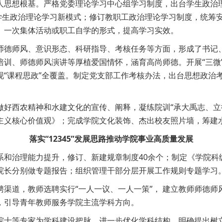
人思想根基。严格党委理论学习中心组学习制度，出台学生政治
大学生政治理论学习新模式；修订教职工政治理论学习制度，统筹
、一次集体活动或职工自学的形式，提高学习实效。
师德师风、意识形态、科研指导、考核任务等方面，形成了书记
培训、师德师风演讲等厚植爱国情怀，涵育高尚师德。开展“三微
现“课程思政”全覆盖。制定党支部工作考核办法，出台思想政治
做好西农精神和水建文化的宣传、阐释，凝练院训“承大禹志、立
主义核心价值观》；完成学院文化装饰、杰出校友照片墙，筹建
落实“12345”发展思路推动学院事业高质量发展
系和治理能力提升，修订、新建规章制度40余个；制定《学院科
院长分别做专题报告；组织管理干部分层开展工作规则专题学习
渠道，教师选聘实行“一人一议、一人一策”， 建立教师师德
，引导青年教师服务学院主流学科方向。
院士等专家为学科建设把脉，进一步优化学科结构，明确提出树