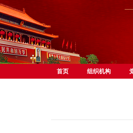
首页
组织机构