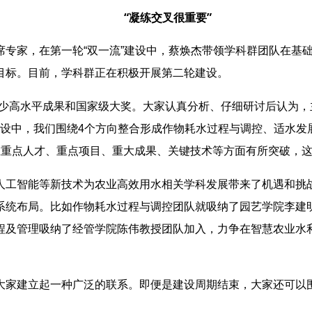
“凝练交叉很重要”
席专家，在第一轮“双一流”建设中，蔡焕杰带领学科群团队在基
目标。目前，学科群正在积极开展第二轮建设。
缺少高水平成果和国家级大奖。大家认真分析、仔细研讨后认为
建设中，我们围绕4个方向整合形成作物耗水过程与调控、适水
在重点人才、重点项目、重大成果、关键技术等方面有所突破，这
人工智能等新技术为农业高效用水相关学科发展带来了机遇和挑
系统布局。比如作物耗水过程与调控团队就吸纳了园艺学院李建
程及管理吸纳了经管学院陈伟教授团队加入，力争在智慧农业水
大家建立起一种广泛的联系。即便是建设周期结束，大家还可以