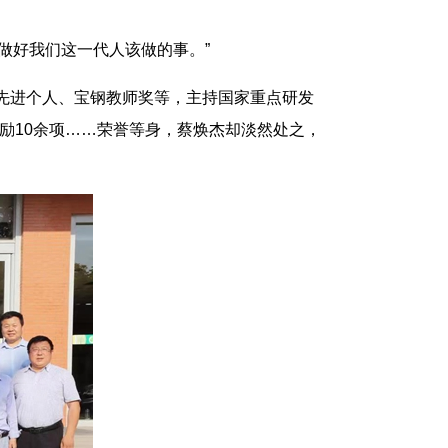
做好我们这一代人该做的事。”
先进个人、宝钢教师奖等，主持国家重点研发
奖励10余项……荣誉等身，蔡焕杰却淡然处之，