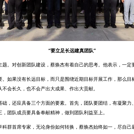
“要立足长远建真团队”
主题。对创新团队建设，蔡焕杰有着自己的思考。他表示，一定
要。如果没有长远目标，而只是围绕近期目标开展工作，那么目
队不会长久，也不会产出大成果、作出大贡献。
基础，还应具备三个方面的要素。首先，团队要团结，有凝聚力
三，团队成员要具备奉献精神，做到团队利益至上。
学科群首席专家，无论身份如何转换，蔡焕杰始终如一，尽自己