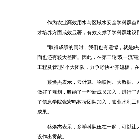
作为农业高效用水与区域水安全学科群首
才培养方面成效显著，有效支撑了学科群建设
“取得成绩的同时，我们也有遗憾，就是
面也还有较大差距。因此，在第二轮‘双一流’
工程及管理4个大团队，力争尽快补齐短板，
蔡焕杰表示，云计算、物联网、大数据、
做好了规划，吸纳了一些新成员加入，进行了
了信息学院张宏鸣教授团队加入，农业水利工
成果。
蔡焕杰表示，多学科队伍在一起，可以让
设作出贡献。