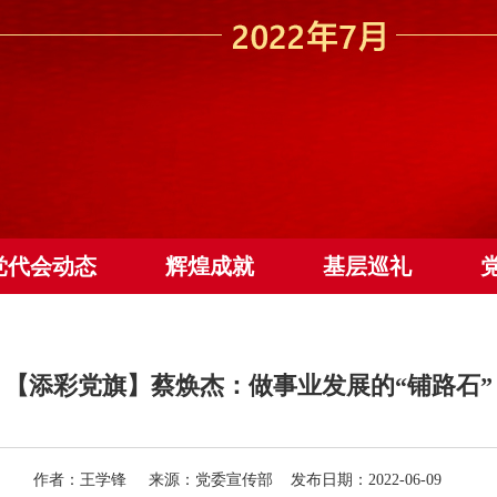
党代会动态
辉煌成就
基层巡礼
【添彩党旗】蔡焕杰：做事业发展的“铺路石”
作者：王学锋 来源：党委宣传部 发布日期：2022-06-09