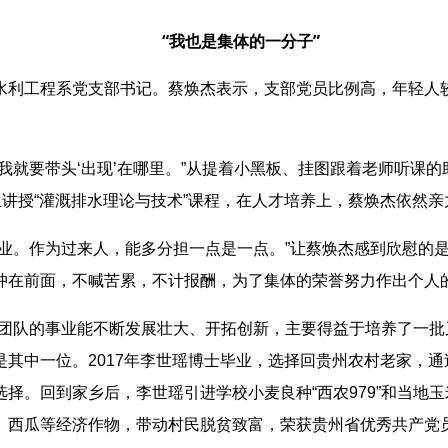
“我也是集体的一分子”
水利工程系党支部书记。蔡焕杰表示，支部党员比例高，年轻人较
我就要带头‘出现’在哪里。”从提着小黑板、挂图跟着老师听课
生讲授“灌溉排水理论与技术”课程，在人才培养上，蔡焕杰依然亲
事业。作为过来人，能多分担一点是一点。”让蔡焕杰感到欣慰的
冲在前面，不喊苦累，不计报酬，为了集体的荣誉努力作出个人
们团队的事业能不断发展壮大、开拓创新，主要得益于培养了一批
其中一位。2017年李世瑶博士毕业，选择回贵州农村老家，
择。回到家乡后，李世瑶引进学校小麦良种“西农979”和当地玉
、西瓜等经济作物，带动村民脱贫致富，荣获贵州省优秀共产党员