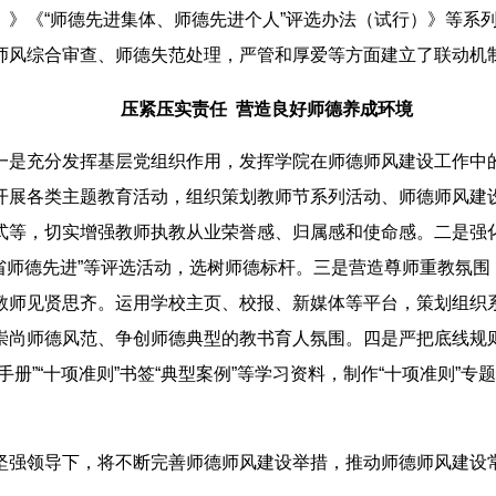
）》《“师德先进集体、师德先进个人”评选办法（试行）》等系
师风综合审查、师德失范处理，严管和厚爱等方面建立了联动机
压紧压实责任 营造良好师德养成环境
一是充分发挥基层党组织作用，发挥学院在师德师风建设工作中
开展各类主题教育活动，组织策划教师节系列活动、师德师风建
式等，切实增强教师执教从业荣誉感、归属感和使命感。二是强
“陕西省师德先进”等评选活动，选树师德标杆。三是营造尊师重教
教师见贤思齐。运用学校主页、校报、新媒体等平台，策划组织
崇尚师德风范、争创师德典型的教书育人氛围。四是严把底线规则
册”“十项准则”书签“典型案例”等学习资料，制作“十项准则”专
坚强领导下，将不断完善师德师风建设举措，推动师德师风建设