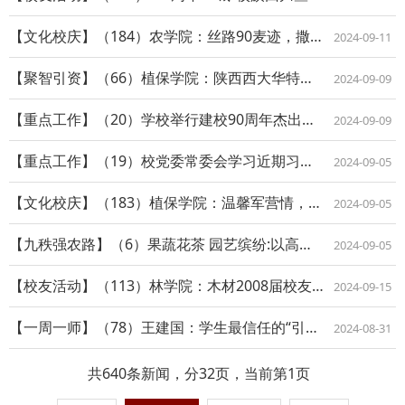
【文化校庆】（184）农学院：丝路90麦迹，撒播九秩荣光
2024-09-11
【聚智引资】（66）植保学院：陕西西大华特公司向我校捐赠10万元
2024-09-09
【重点工作】（20）学校举行建校90周年杰出成果先进典型颁奖暨2024年教师节表...
2024-09-09
【重点工作】（19）校党委常委会学习近期习近平总书记重要讲话精神，研究90周年校...
2024-09-05
【文化校庆】（183）植保学院：温馨军营情，暖心生日会
2024-09-05
【九秩强农路】（6）果蔬花茶 园艺缤纷:以高质量党建引领高水平科技创新
2024-09-05
【校友活动】（113）林学院：木材2008届校友欢聚母校
2024-09-15
【一周一师】（78）王建国：学生最信任的“引路人“
2024-08-31
共640条新闻，分32页，当前第1页