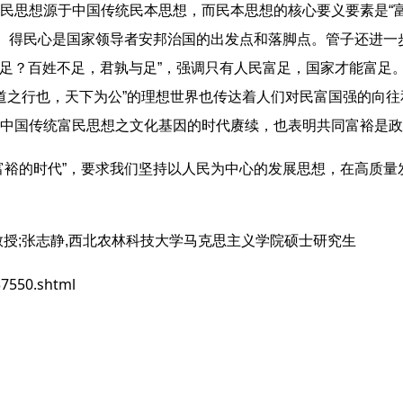
民思想源于中国传统民本思想，而民本思想的核心要义要素是“
、得民心是国家领导者安邦治国的出发点和落脚点。管子还进一步
不足？百姓不足，君孰与足”，强调只有人民富足，国家才能富足。
“大道之行也，天下为公”的理想世界也传达着人们对民富国强的向
中国传统富民思想之文化基因的时代赓续，也表明共同富裕是政
富裕的时代”，要求我们坚持以人民为中心的发展思想，在高质
授;张志静,西北农林科技大学马克思主义学院硕士研究生
37550.shtml